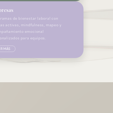
resas
ramas de bienestar laboral con
as activas, mindfulness, mapeo y
mpañamiento emocional
onalizados para equipos.
ER MÁS