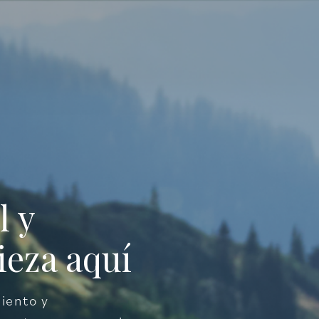
SICOTERAPIA
DESARROLLO PERSONAL
EMPRES
l y
eza aquí
iento y