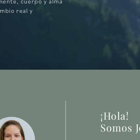
mente, cuerpo y alma
mbio real y
¡Hola!
Somos J