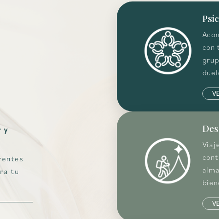
Psi
Acom
con 
grup
duel
V
Des
r y
Viaj
cont
rentes
alma
ra tu
bien
V