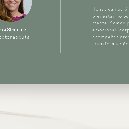
Holística nació
bienestar no pu
mente. Somos p
era Stenning
emocional, corp
coterapeuta
acompañar proc
transformación