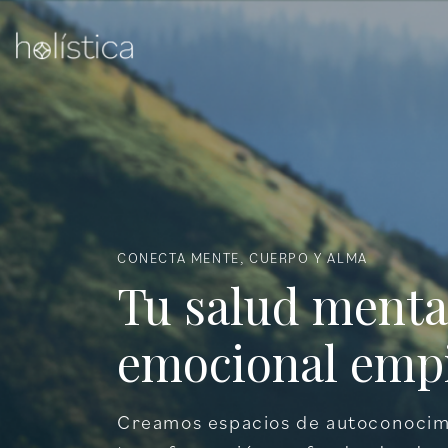
Ir al contenido
INICIO
QUIÉNES SOMOS
P
CONECTA MENTE, CUERPO Y ALMA
Tu salud menta
emocional empi
Creamos espacios de autoconocim