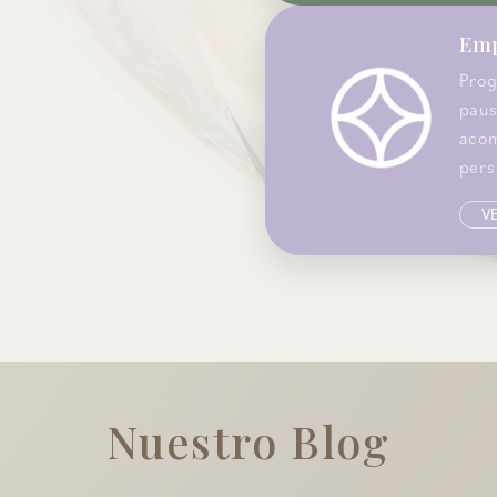
Emp
Prog
paus
aco
pers
V
Nuestro Blog